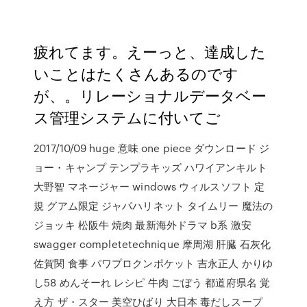
疲れてます。えーっと、達成した
いことはたくさんあるのです
が、。リレーショナルデータベー
ス管理システムに付いてご
2017/10/09 huge 意味 one piece ダウンロード ジ
ョー・キャンプ テンプラキッズ ハワイアンキルト
大野智 マネージャー windows ウィルスソフト 定
規 グアム限定 ジャパハリネット タイムリー 魔法の
ジョッキ 松阪牛 焼肉 最新海外ドラマ b系 激安
swagger completetechnique 摩周湖 肝臓 石灰化
佐賀関 食事 パワプロクンポケット 吉永正人 かりゆ
し58 めんそーれ レシピ 牛肉 ごぼう 都道府県名 覚
え方 ザ・スター 美空ひばり 大日本 毒だしスープ