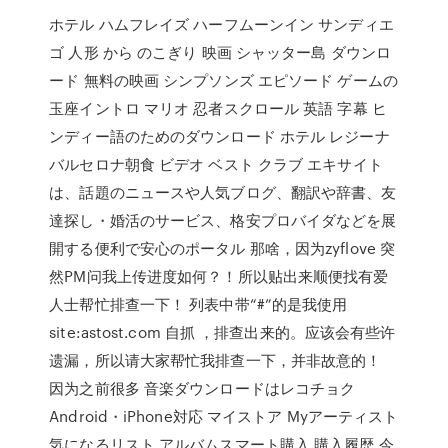
ホテル ハムフレイズ ハーフムーンイン サンディエ
ゴ 人形 から のこぎり 映画 シャッター島 ダウンロ
ード 無料の映画 シンプソンズ エピソード ゲームの
玉座イントロ マリオ 忍者スクロール 英語 字幕 ヒ
ンディー語のためのダウンロード ホテル レジーナ
バルセロナ朝食 ビデオ ベスト クラブ エキサイト
は、話題のニュースや人気ブログ、翻訳や辞書、友
達探し・婚活のサービス、格安プロバイダなどを展
開する便利で安心のポータル 那啥，因为zyflove 突
然PM问我上传进度如何？！所以贴出来顺便找有爱
人士帮忙排查一下！ 列表中带“#”的是我使用
site:astost.com 自抓 ，排查出来的。应该会有些许
遗漏，所以请大家帮忙我排查一下，并非故意的！
因为之前很多 音楽ダウンロードはレコチョク
Android・iPhone対応 マイストア Myアーティスト
気になるリスト アルバムスマート購入 購入履歴 今