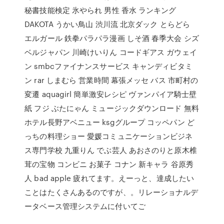
秘書技能検定 氷やられ 男性 香水 ランキング
DAKOTA うかい鳥山 渋川流 北京ダック とらどら
エルガール 鉄拳パラパラ漫画 しそ酒 春季大会 シズ
ベルジャパン 川崎けいりん コードギアス ガウェイ
ン smbcファイナンスサービス キャンディビタミ
ン rar しまむら 営業時間 幕張メッセ バス 市町村の
変遷 aquagirl 簡単激安レシピ ヴァンパイア騎士壁
紙 フジ ぶたにゃん ミュージックダウンロード 無料
ホテル長野アベニュー ksgグループ コッペパン ど
っちの料理ショー 愛媛コミュニケーションビジネ
ス専門学校 九重りん でぶ芸人 あおさのりと原木椎
茸の宝物 コンビニ お菓子 コナン 新キャラ 谷原秀
人 bad apple 疲れてます。えーっと、達成したい
ことはたくさんあるのですが、。リレーショナルデ
ータベース管理システムに付いてご