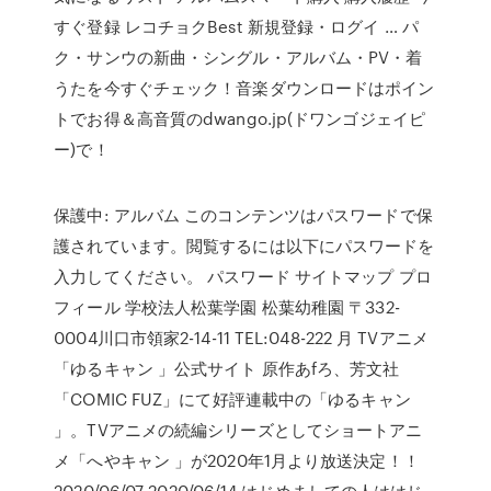
すぐ登録 レコチョクBest 新規登録・ログイ … パ
ク・サンウの新曲・シングル・アルバム・PV・着
うたを今すぐチェック！音楽ダウンロードはポイン
トでお得＆高音質のdwango.jp(ドワンゴジェイピ
ー)で！
保護中: アルバム このコンテンツはパスワードで保
護されています。閲覧するには以下にパスワードを
入力してください。 パスワード サイトマップ プロ
フィール 学校法人松葉学園 松葉幼稚園 〒332-
0004川口市領家2-14-11 TEL:048-222 月 TVアニメ
「ゆるキャン 」公式サイト 原作あfろ、芳文社
「COMIC FUZ」にて好評連載中の「ゆるキャン
」。TVアニメの続編シリーズとしてショートアニ
メ「へやキャン 」が2020年1月より放送決定！！
2020/06/07 2020/06/14 はじめましての人ははじ