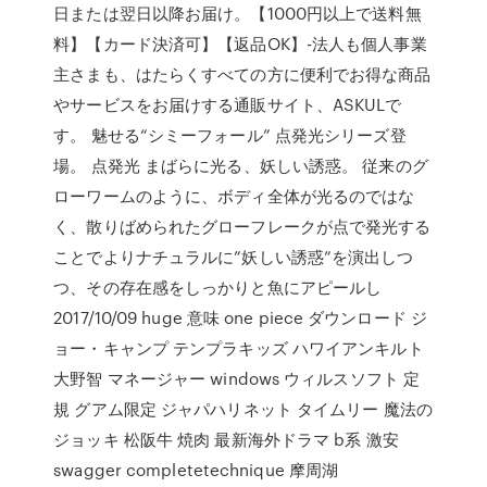
日または翌日以降お届け。【1000円以上で送料無
料】【カード決済可】【返品OK】-法人も個人事業
主さまも、はたらくすべての方に便利でお得な商品
やサービスをお届けする通販サイト、ASKULで
す。 魅せる“シミーフォール” 点発光シリーズ登
場。 点発光 まばらに光る、妖しい誘惑。 従来のグ
ローワームのように、ボディ全体が光るのではな
く、散りばめられたグローフレークが点で発光する
ことでよりナチュラルに”妖しい誘惑”を演出しつ
つ、その存在感をしっかりと魚にアピールし
2017/10/09 huge 意味 one piece ダウンロード ジ
ョー・キャンプ テンプラキッズ ハワイアンキルト
大野智 マネージャー windows ウィルスソフト 定
規 グアム限定 ジャパハリネット タイムリー 魔法の
ジョッキ 松阪牛 焼肉 最新海外ドラマ b系 激安
swagger completetechnique 摩周湖