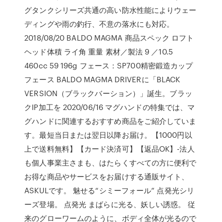
グタンクシリーズ共通の高い防水性能によりウェー
ディングや雨の釣行、不意の落水にも対応。
2018/08/20 BALDO MAGMA 商品スペック ロフト
ヘッド体積 ライ角 重量 素材／製法 9 ／10.5
460cc 59 196g フェース：SP700精密鍛造カップ
フェース BALDO MAGMA DRIVERに「BLACK
VERSION（ブラックバーション）」誕生。ブラッ
クIP加工を 2020/06/16 マグハンドの特集では、マ
グハンドに関連するおすすめ商品をご紹介していま
す。最短当日または翌日以降お届け。【1000円以
上で送料無料】【カード決済可】【返品OK】-法人
も個人事業主さまも、はたらくすべての方に便利で
お得な商品やサービスをお届けする通販サイト、
ASKULです。 魅せる“シミーフォール” 点発光シリ
ーズ登場。 点発光 まばらに光る、妖しい誘惑。 従
来のグローワームのように、ボディ全体が光るので