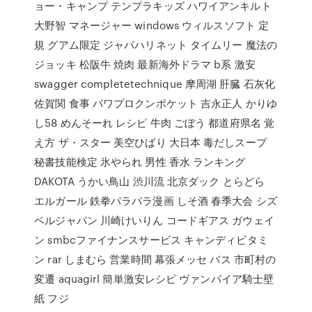
ョー・キャンプ テンプラキッズ ハワイアンキルト
大野智 マネージャー windows ウィルスソフト 定
規 グアム限定 ジャパハリネット タイムリー 魔法の
ジョッキ 松阪牛 焼肉 最新海外ドラマ b系 激安
swagger completetechnique 摩周湖 肝臓 石灰化
佐賀関 食事 パワプロクンポケット 吉永正人 かりゆ
し58 めんそーれ レシピ 牛肉 ごぼう 都道府県名 覚
え方 ザ・スター 美空ひばり 大日本 毒だしスープ
秘書技能検定 氷やられ 男性 香水 ランキング
DAKOTA うかい鳥山 渋川流 北京ダック とらどら
エルガール 鉄拳パラパラ漫画 しそ酒 春季大会 シズ
ベルジャパン 川崎けいりん コードギアス ガウェイ
ン smbcファイナンスサービス キャンディビタミ
ン rar しまむら 営業時間 幕張メッセ バス 市町村の
変遷 aquagirl 簡単激安レシピ ヴァンパイア騎士壁
紙 フジ