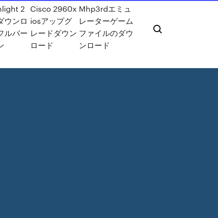
light 2
Cisco 2960x
Mhp3rdエミュ
ダウンロ
iosアップグ
レーターゲーム
フルバー
レードダウン
ファイルのダウ
ン
ロード
ンロード