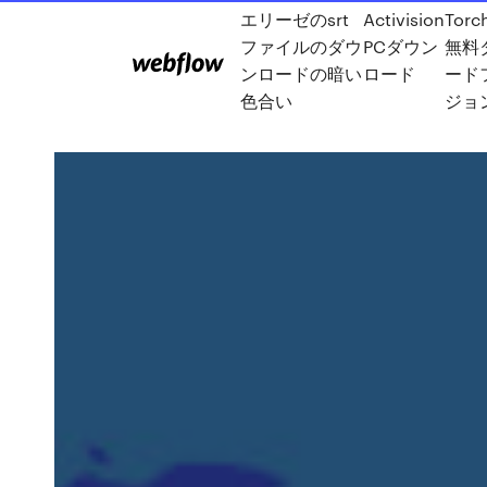
エリーゼのsrt
Activision
Torch
ファイルのダウ
PCダウン
無料
ンロードの暗い
ロード
ード
色合い
ジョ